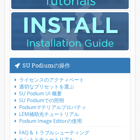
SU Podiumの操作
ライセンスのアクティベート
適切なプリセットを選ぶ
SU Podium UI 概要
SU Podiumでの照明
Podiumマテリアルプロパティ
LEM補助光チュートリアル
Podium Image Editorの使用
FAQ & トラブルシューティング
ヒントとチュートリアル