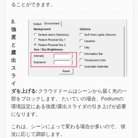
ることができます。
3.
強
度
と
露
出
ス
ラ
イ
ダを上げる:
クラウドドームはシーンから届く光の一
部をブロックします。 たいていの場合、Podiumの
環境設定にある強度/露出スライダの引き上げが必要
になります。
これは、シーンによって変わる場合が多いので、 状
況に応じて調節します。