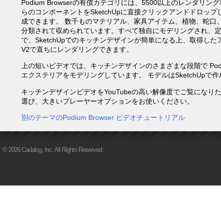
Podium Browserの有償カテゴリには、5500以上のレン
らのコンポーネントをSketchUpに直接クリックアンドドロ
成できます。 数千ものマテリアル、家具アイテム、植物、蛇口
分類されて収められています。すべて独自にモデリングされ、定義済
で、SketchUpでのキッチンデザインが簡単になる上、取得したア
V2で直ちにレンダリングできます。
上の短いビデオでは、キッチンデザインのさまざまな段階で Podi
エクステリアをモデリングしています。 モデルはSketchUpで作成
キッチンデザインビデオをYouTubeの高い解像度でご覧になり
選び、大きいプレーヤーオプションをお使いください。
別のテーマのPodium Browser ビデオチュートリアル
© 2026 Cadalog, Inc. All Rights Reserved.